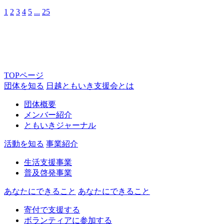
1
2
3
4
5
...
25
TOPページ
団体を知る
日越ともいき支援会とは
団体概要
メンバー紹介
ともいきジャーナル
活動を知る
事業紹介
生活支援事業
普及啓発事業
あなたにできること
あなたにできること
寄付で支援する
ボランティアに参加する