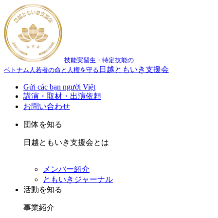
技能実習生・特定技能の
日越ともいき支援会
ベトナム人若者の命と人権を守る
Gửi các bạn người Việt
講演・取材・出演依頼
お問い合わせ
団体を知る
日越ともいき支援会とは
メンバー紹介
ともいきジャーナル
活動を知る
事業紹介