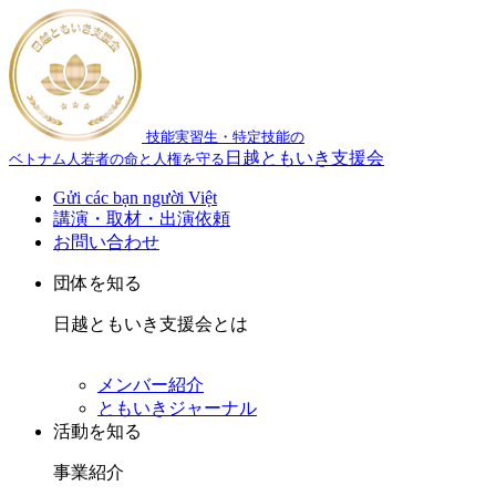
技能実習生・特定技能の
日越ともいき支援会
ベトナム人若者の命と人権を守る
Gửi các bạn người Việt
講演・取材・出演依頼
お問い合わせ
団体を知る
日越ともいき支援会とは
メンバー紹介
ともいきジャーナル
活動を知る
事業紹介