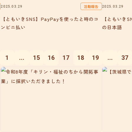
活動報告
2025.03.29
2025.03.29
【ともいきSNS】PayPayを使ったと時のコ
【ともいきS
ンビニ払い
の日本語
1
...
15
16
17
18
19
...
37