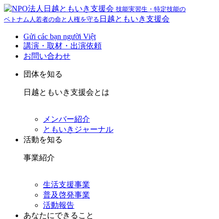
技能実習生・特定技能の
日越ともいき支援会
ベトナム人若者の命と人権を守る
Gửi các bạn người Việt
講演・取材・出演依頼
お問い合わせ
団体を知る
日越ともいき支援会とは
メンバー紹介
ともいきジャーナル
活動を知る
事業紹介
生活支援事業
普及啓発事業
活動報告
あなたにできること