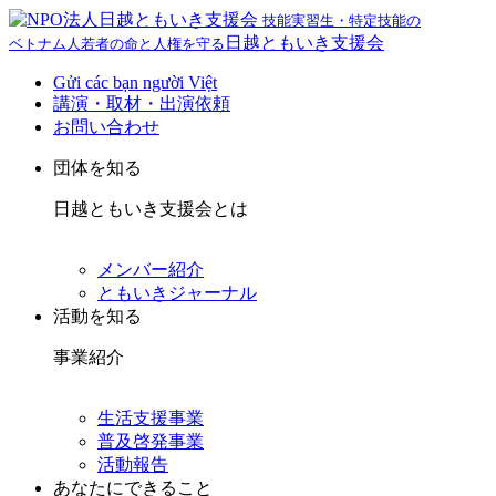
技能実習生・特定技能の
日越ともいき支援会
ベトナム人若者の命と人権を守る
Gửi các bạn người Việt
講演・取材・出演依頼
お問い合わせ
団体を知る
日越ともいき支援会とは
メンバー紹介
ともいきジャーナル
活動を知る
事業紹介
生活支援事業
普及啓発事業
活動報告
あなたにできること