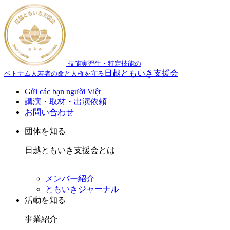
技能実習生・特定技能の
日越ともいき支援会
ベトナム人若者の命と人権を守る
Gửi các bạn người Việt
講演・取材・出演依頼
お問い合わせ
団体を知る
日越ともいき支援会とは
メンバー紹介
ともいきジャーナル
活動を知る
事業紹介