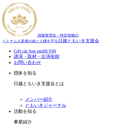
技能実習生・特定技能の
日越ともいき支援会
ベトナム人若者の命と人権を守る
Gửi các bạn người Việt
講演・取材・出演依頼
お問い合わせ
団体を知る
日越ともいき支援会とは
メンバー紹介
ともいきジャーナル
活動を知る
事業紹介