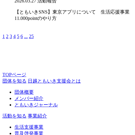
2026.03.27
活動報告
【ともいきSNS】東京アプリについて 生活応援事業
11.000pointのやり方
1
2
3
4
5
6
...
25
TOPページ
団体を知る
日越ともいき支援会とは
団体概要
メンバー紹介
ともいきジャーナル
活動を知る
事業紹介
生活支援事業
普及啓発事業