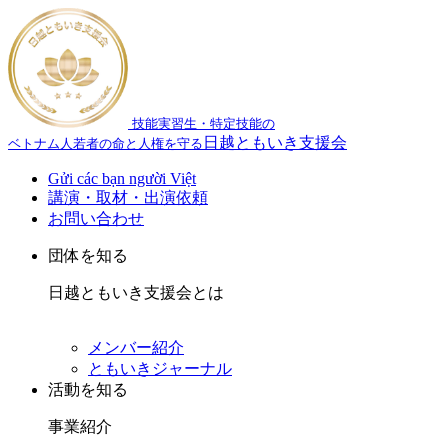
技能実習生・特定技能の
日越ともいき支援会
ベトナム人若者の命と人権を守る
Gửi các bạn người Việt
講演・取材・出演依頼
お問い合わせ
団体を知る
日越ともいき支援会とは
メンバー紹介
ともいきジャーナル
活動を知る
事業紹介