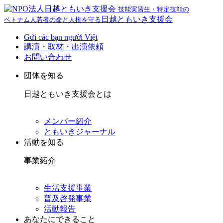
技能実習生・特定技能の
日越ともいき支援会
ベトナム人若者の命と人権を守る
Gửi các bạn người Việt
講演・取材・出演依頼
お問い合わせ
団体を知る
日越ともいき支援会とは
メンバー紹介
ともいきジャーナル
活動を知る
事業紹介
生活支援事業
普及啓発事業
活動報告
あなたにできること