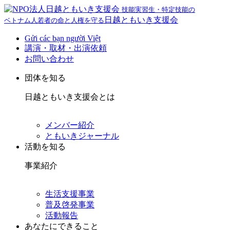
技能実習生・特定技能の
日越ともいき支援会
ベトナム人若者の命と人権を守る
Gửi các bạn người Việt
講演・取材・出演依頼
お問い合わせ
団体を知る
日越ともいき支援会とは
メンバー紹介
ともいきジャーナル
活動を知る
事業紹介
生活支援事業
普及啓発事業
活動報告
あなたにできること