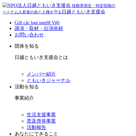
技能実習生・特定技能の
日越ともいき支援会
ベトナム人若者の命と人権を守る
Gửi các bạn người Việt
講演・取材・出演依頼
お問い合わせ
団体を知る
日越ともいき支援会とは
メンバー紹介
ともいきジャーナル
活動を知る
事業紹介
生活支援事業
普及啓発事業
活動報告
あなたにできること