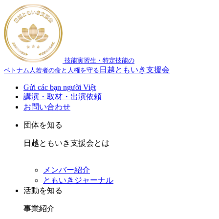
技能実習生・特定技能の
日越ともいき支援会
ベトナム人若者の命と人権を守る
Gửi các bạn người Việt
講演・取材・出演依頼
お問い合わせ
団体を知る
日越ともいき支援会とは
メンバー紹介
ともいきジャーナル
活動を知る
事業紹介