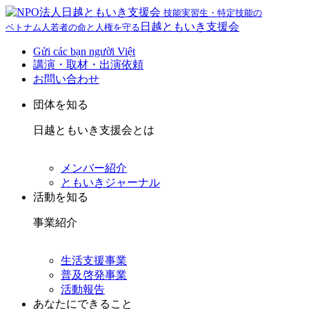
技能実習生・特定技能の
日越ともいき支援会
ベトナム人若者の命と人権を守る
Gửi các bạn người Việt
講演・取材・出演依頼
お問い合わせ
団体を知る
日越ともいき支援会とは
メンバー紹介
ともいきジャーナル
活動を知る
事業紹介
生活支援事業
普及啓発事業
活動報告
あなたにできること