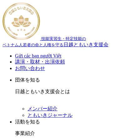
技能実習生・特定技能の
日越ともいき支援会
ベトナム人若者の命と人権を守る
Gửi các bạn người Việt
講演・取材・出演依頼
お問い合わせ
団体を知る
日越ともいき支援会とは
メンバー紹介
ともいきジャーナル
活動を知る
事業紹介