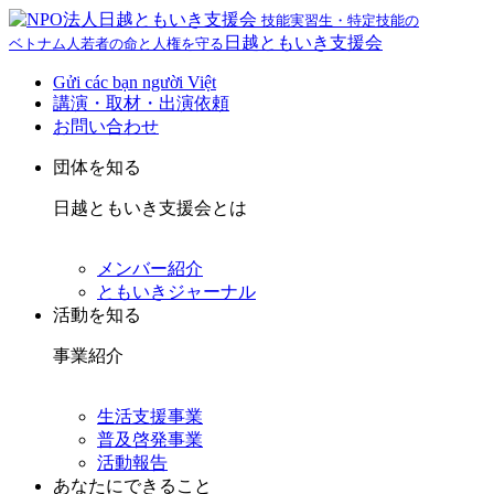
技能実習生・特定技能の
日越ともいき支援会
ベトナム人若者の命と人権を守る
Gửi các bạn người Việt
講演・取材・出演依頼
お問い合わせ
団体を知る
日越ともいき支援会とは
メンバー紹介
ともいきジャーナル
活動を知る
事業紹介
生活支援事業
普及啓発事業
活動報告
あなたにできること