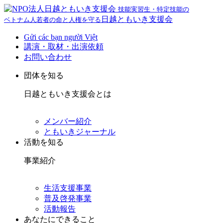
技能実習生・特定技能の
日越ともいき支援会
ベトナム人若者の命と人権を守る
Gửi các bạn người Việt
講演・取材・出演依頼
お問い合わせ
団体を知る
日越ともいき支援会とは
メンバー紹介
ともいきジャーナル
活動を知る
事業紹介
生活支援事業
普及啓発事業
活動報告
あなたにできること