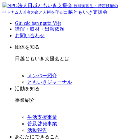
技能実習生・特定技能の
日越ともいき支援会
ベトナム人若者の命と人権を守る
Gửi các bạn người Việt
講演・取材・出演依頼
お問い合わせ
団体を知る
日越ともいき支援会とは
メンバー紹介
ともいきジャーナル
活動を知る
事業紹介
生活支援事業
普及啓発事業
活動報告
あなたにできること