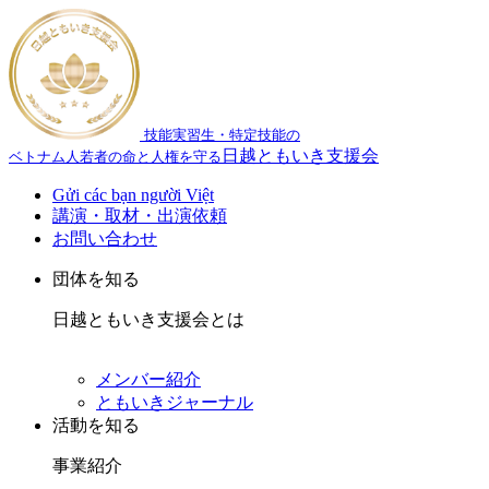
技能実習生・特定技能の
日越ともいき支援会
ベトナム人若者の命と人権を守る
Gửi các bạn người Việt
講演・取材・出演依頼
お問い合わせ
団体を知る
日越ともいき支援会とは
メンバー紹介
ともいきジャーナル
活動を知る
事業紹介