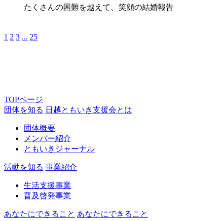
たくさんの困難を越えて、笑顔の結婚報告
1
2
3
...
25
TOPページ
団体を知る
日越ともいき支援会とは
団体概要
メンバー紹介
ともいきジャーナル
活動を知る
事業紹介
生活支援事業
普及啓発事業
あなたにできること
あなたにできること