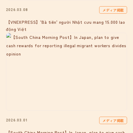
メディア掲載
2026.03.08
【VNEXPRESS】'Bà tiên' người Nhật cưu mang 15.000 lao
động Việt
メディア掲載
2026.03.01
【South China Morning Post】In Japan, plan to give cash