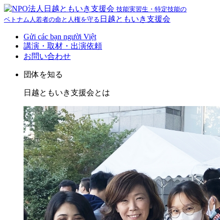
技能実習生・特定技能の
日越ともいき支援会
ベトナム人若者の命と人権を守る
Gửi các bạn người Việt
講演・取材・出演依頼
お問い合わせ
団体を知る
日越ともいき支援会とは