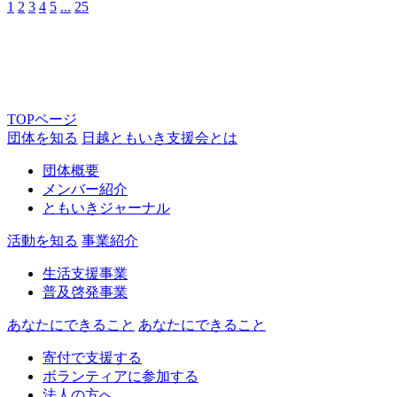
1
2
3
4
5
...
25
TOPページ
団体を知る
日越ともいき支援会とは
団体概要
メンバー紹介
ともいきジャーナル
活動を知る
事業紹介
生活支援事業
普及啓発事業
あなたにできること
あなたにできること
寄付で支援する
ボランティアに参加する
法人の方へ