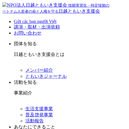
技能実習生・特定技能の
日越ともいき支援会
ベトナム人若者の命と人権を守る
Gửi các bạn người Việt
講演・取材・出演依頼
お問い合わせ
団体を知る
日越ともいき支援会とは
メンバー紹介
ともいきジャーナル
活動を知る
事業紹介
生活支援事業
普及啓発事業
活動報告
あなたにできること