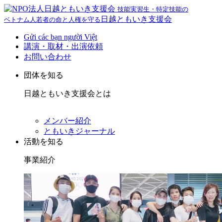
技能実習生・特定技能の
日越ともいき支援会
ベトナム人若者の命と人権を守る
Gửi các bạn người Việt
講演・取材・出演依頼
お問い合わせ
団体を知る
日越ともいき支援会とは
メンバー紹介
ともいきジャーナル
活動を知る
事業紹介