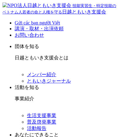
技能実習生・特定技能の
日越ともいき支援会
ベトナム人若者の命と人権を守る
Gửi các bạn người Việt
講演・取材・出演依頼
お問い合わせ
団体を知る
日越ともいき支援会とは
メンバー紹介
ともいきジャーナル
活動を知る
事業紹介
生活支援事業
普及啓発事業
活動報告
あなたにできること