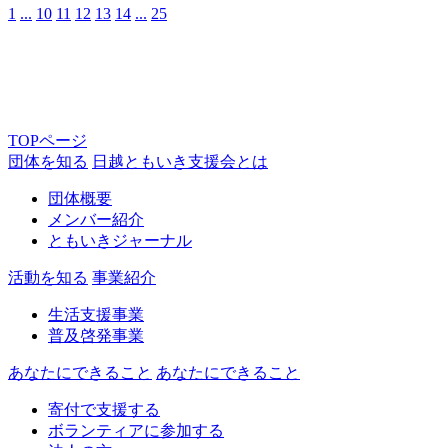
1
...
10
11
12
13
14
...
25
TOPページ
団体を知る
日越ともいき支援会とは
団体概要
メンバー紹介
ともいきジャーナル
活動を知る
事業紹介
生活支援事業
普及啓発事業
あなたにできること
あなたにできること
寄付で支援する
ボランティアに参加する