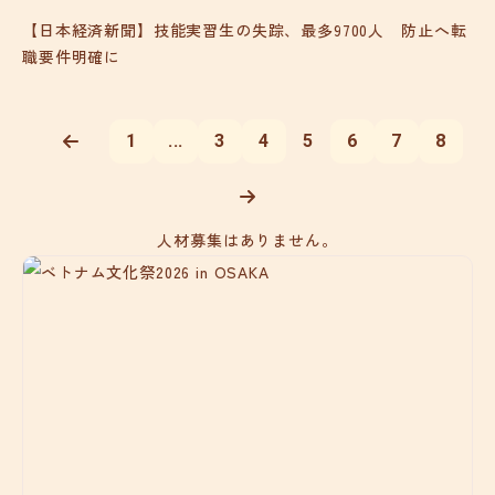
【日本経済新聞】技能実習生の失踪、最多9700人 防止へ転
職要件明確に
1
...
3
4
5
6
7
8
人材募集はありません。