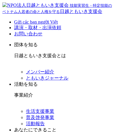
技能実習生・特定技能の
日越ともいき支援会
ベトナム人若者の命と人権を守る
Gửi các bạn người Việt
講演・取材・出演依頼
お問い合わせ
団体を知る
日越ともいき支援会とは
メンバー紹介
ともいきジャーナル
活動を知る
事業紹介
生活支援事業
普及啓発事業
活動報告
あなたにできること