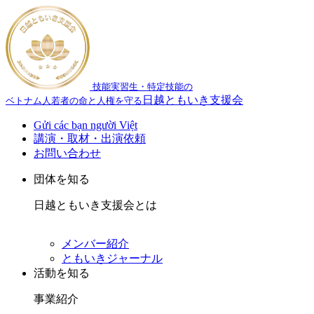
技能実習生・特定技能の
日越ともいき支援会
ベトナム人若者の命と人権を守る
Gửi các bạn người Việt
講演・取材・出演依頼
お問い合わせ
団体を知る
日越ともいき支援会とは
メンバー紹介
ともいきジャーナル
活動を知る
事業紹介