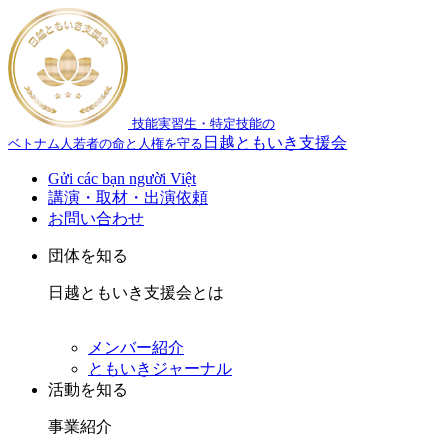
技能実習生・特定技能の
日越ともいき支援会
ベトナム人若者の命と人権を守る
Gửi các bạn người Việt
講演・取材・出演依頼
お問い合わせ
団体を知る
日越ともいき支援会とは
メンバー紹介
ともいきジャーナル
活動を知る
事業紹介