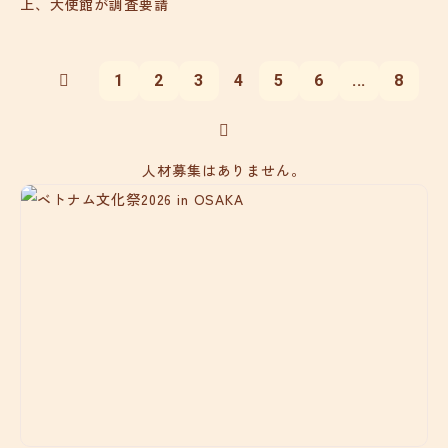
上、大使館が調査要請
1
2
3
4
5
6
...
8
人材募集はありません。