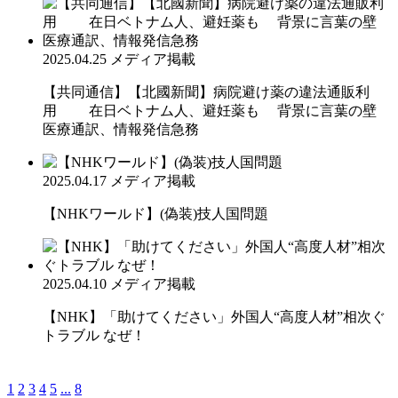
2025.04.25
メディア掲載
【共同通信】【北國新聞】病院避け薬の違法通販利
用 在日ベトナム人、避妊薬も 背景に言葉の壁
医療通訳、情報発信急務
2025.04.17
メディア掲載
【NHKワールド】(偽装)技人国問題
2025.04.10
メディア掲載
【NHK】「助けてください」外国人“高度人材”相次ぐ
トラブル なぜ！
1
2
3
4
5
...
8