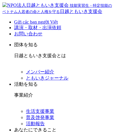
技能実習生・特定技能の
日越ともいき支援会
ベトナム人若者の命と人権を守る
Gửi các bạn người Việt
講演・取材・出演依頼
お問い合わせ
団体を知る
日越ともいき支援会とは
メンバー紹介
ともいきジャーナル
活動を知る
事業紹介
生活支援事業
普及啓発事業
活動報告
あなたにできること