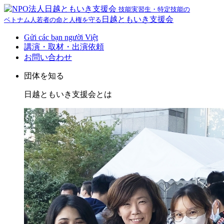
技能実習生・特定技能の
日越ともいき支援会
ベトナム人若者の命と人権を守る
Gửi các bạn người Việt
講演・取材・出演依頼
お問い合わせ
団体を知る
日越ともいき支援会とは