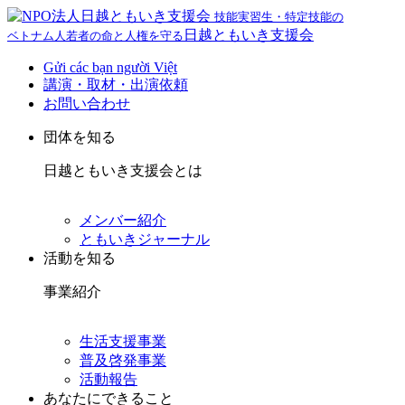
技能実習生・特定技能の
日越ともいき支援会
ベトナム人若者の命と人権を守る
Gửi các bạn người Việt
講演・取材・出演依頼
お問い合わせ
団体を知る
日越ともいき支援会とは
メンバー紹介
ともいきジャーナル
活動を知る
事業紹介
生活支援事業
普及啓発事業
活動報告
あなたにできること