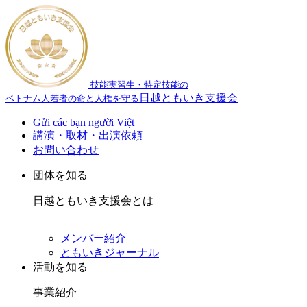
技能実習生・特定技能の
日越ともいき支援会
ベトナム人若者の命と人権を守る
Gửi các bạn người Việt
講演・取材・出演依頼
お問い合わせ
団体を知る
日越ともいき支援会とは
メンバー紹介
ともいきジャーナル
活動を知る
事業紹介