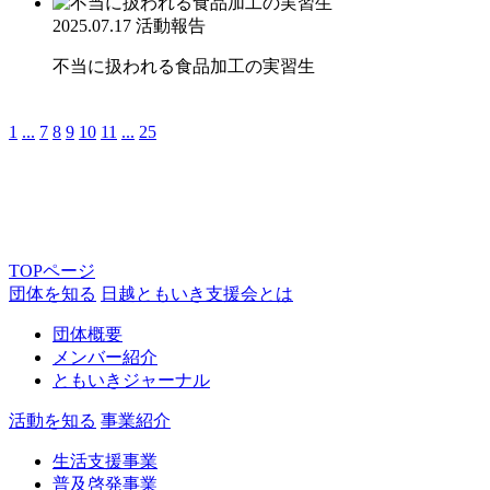
2025.07.17
活動報告
不当に扱われる食品加工の実習生
1
...
7
8
9
10
11
...
25
TOPページ
団体を知る
日越ともいき支援会とは
団体概要
メンバー紹介
ともいきジャーナル
活動を知る
事業紹介
生活支援事業
普及啓発事業