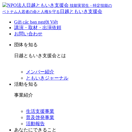
技能実習生・特定技能の
日越ともいき支援会
ベトナム人若者の命と人権を守る
Gửi các bạn người Việt
講演・取材・出演依頼
お問い合わせ
団体を知る
日越ともいき支援会とは
メンバー紹介
ともいきジャーナル
活動を知る
事業紹介
生活支援事業
普及啓発事業
活動報告
あなたにできること