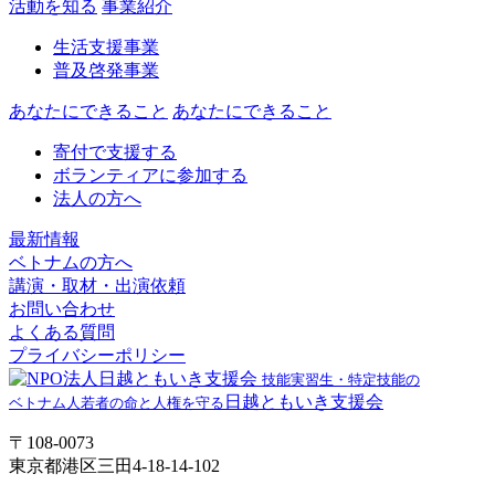
活動を知る
事業紹介
生活支援事業
普及啓発事業
あなたにできること
あなたにできること
寄付で支援する
ボランティアに参加する
法人の方へ
最新情報
ベトナムの方へ
講演・取材・出演依頼
お問い合わせ
よくある質問
プライバシーポリシー
技能実習生・特定技能の
日越ともいき支援会
ベトナム人若者の命と人権を守る
〒108-0073
東京都港区三田4-18-14-102