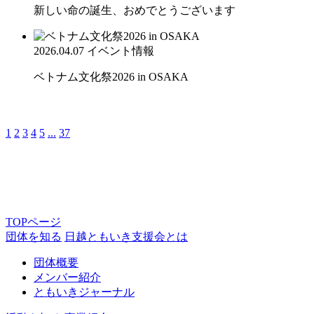
新しい命の誕生、おめでとうございます
2026.04.07
イベント情報
ベトナム文化祭2026 in OSAKA
1
2
3
4
5
...
37
TOPページ
団体を知る
日越ともいき支援会とは
団体概要
メンバー紹介
ともいきジャーナル