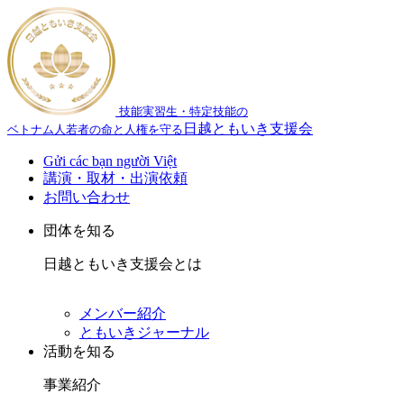
技能実習生・特定技能の
日越ともいき支援会
ベトナム人若者の命と人権を守る
Gửi các bạn người Việt
講演・取材・出演依頼
お問い合わせ
団体を知る
日越ともいき支援会とは
メンバー紹介
ともいきジャーナル
活動を知る
事業紹介