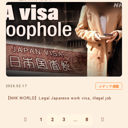
メディア掲載
2026.02.17
【NHK WORLD】Legal Japanese work visa, illegal job
1
2
3
...
8