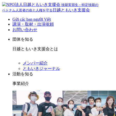
技能実習生・特定技能の
日越ともいき支援会
ベトナム人若者の命と人権を守る
Gửi các bạn người Việt
講演・取材・出演依頼
お問い合わせ
団体を知る
日越ともいき支援会とは
メンバー紹介
ともいきジャーナル
活動を知る
事業紹介