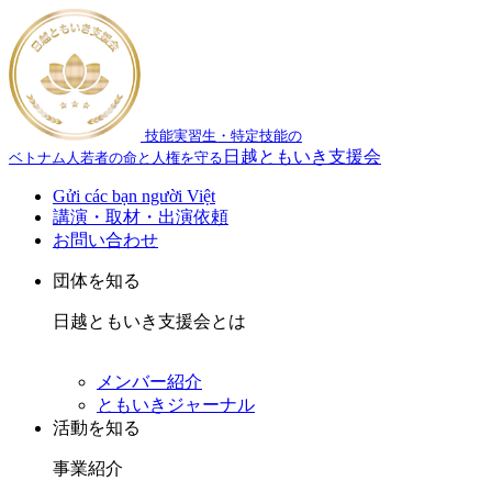
技能実習生・特定技能の
日越ともいき支援会
ベトナム人若者の命と人権を守る
Gửi các bạn người Việt
講演・取材・出演依頼
お問い合わせ
団体を知る
日越ともいき支援会とは
メンバー紹介
ともいきジャーナル
活動を知る
事業紹介