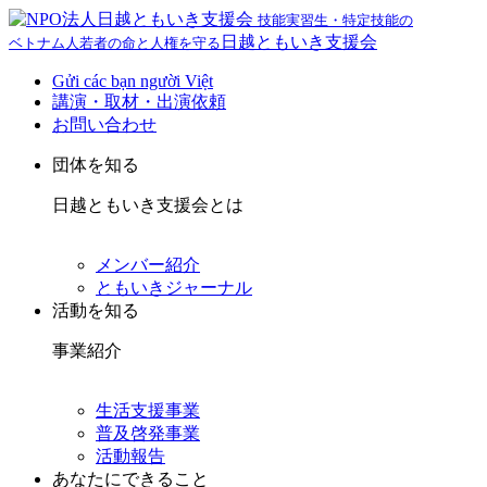
技能実習生・特定技能の
日越ともいき支援会
ベトナム人若者の命と人権を守る
Gửi các bạn người Việt
講演・取材・出演依頼
お問い合わせ
団体を知る
日越ともいき支援会とは
メンバー紹介
ともいきジャーナル
活動を知る
事業紹介
生活支援事業
普及啓発事業
活動報告
あなたにできること