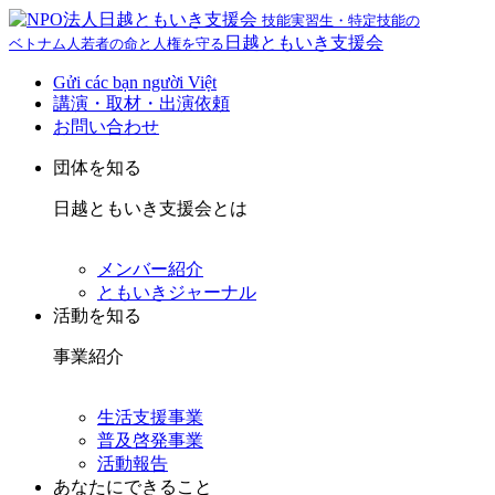
技能実習生・特定技能の
日越ともいき支援会
ベトナム人若者の命と人権を守る
Gửi các bạn người Việt
講演・取材・出演依頼
お問い合わせ
団体を知る
日越ともいき支援会とは
メンバー紹介
ともいきジャーナル
活動を知る
事業紹介
生活支援事業
普及啓発事業
活動報告
あなたにできること