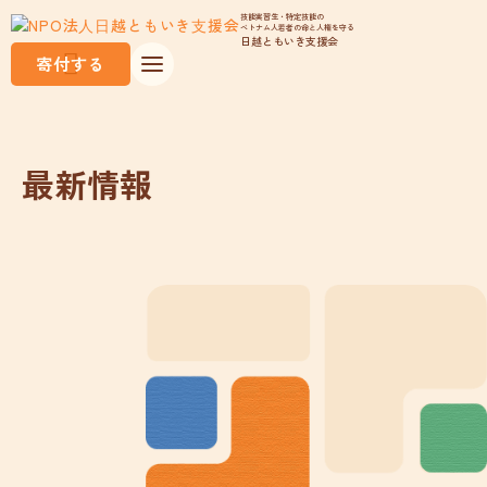
技能実習生・特定技能の
ベトナム人若者の命と人権を守る
日越ともいき支援会
寄付する
最新情報