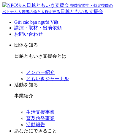
技能実習生・特定技能の
日越ともいき支援会
ベトナム人若者の命と人権を守る
Gửi các bạn người Việt
講演・取材・出演依頼
お問い合わせ
団体を知る
日越ともいき支援会とは
メンバー紹介
ともいきジャーナル
活動を知る
事業紹介
生活支援事業
普及啓発事業
活動報告
あなたにできること