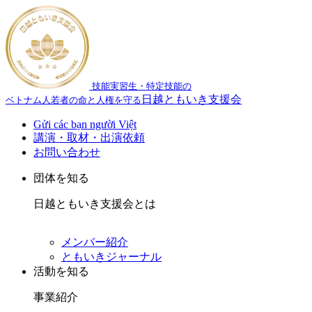
技能実習生・特定技能の
日越ともいき支援会
ベトナム人若者の命と人権を守る
Gửi các bạn người Việt
講演・取材・出演依頼
お問い合わせ
団体を知る
日越ともいき支援会とは
メンバー紹介
ともいきジャーナル
活動を知る
事業紹介