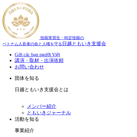
技能実習生・特定技能の
日越ともいき支援会
ベトナム人若者の命と人権を守る
Gửi các bạn người Việt
講演・取材・出演依頼
お問い合わせ
団体を知る
日越ともいき支援会とは
メンバー紹介
ともいきジャーナル
活動を知る
事業紹介