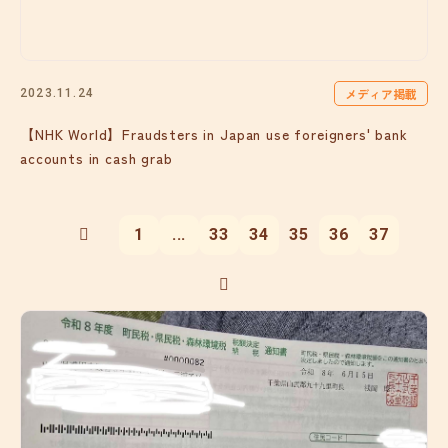
メディア掲載
2023.11.24
【NHK World】Fraudsters in Japan use foreigners' bank
accounts in cash grab
1
...
33
34
35
36
37