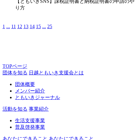
【ともいきSNS】課税証明書と納税証明書の申請のや
り方
1
...
11
12
13
14
15
...
25
TOPページ
団体を知る
日越ともいき支援会とは
団体概要
メンバー紹介
ともいきジャーナル
活動を知る
事業紹介
生活支援事業
普及啓発事業
あなたにできること
あなたにできること