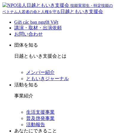
技能実習生・特定技能の
日越ともいき支援会
ベトナム人若者の命と人権を守る
Gửi các bạn người Việt
講演・取材・出演依頼
お問い合わせ
団体を知る
日越ともいき支援会とは
メンバー紹介
ともいきジャーナル
活動を知る
事業紹介
生活支援事業
普及啓発事業
活動報告
あなたにできること