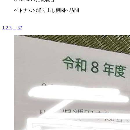
ベトナムの送り出し機関へ訪問
1
2
3
...
37