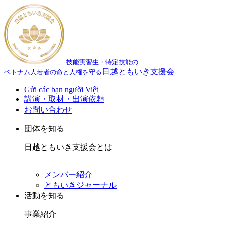
技能実習生・特定技能の
日越ともいき支援会
ベトナム人若者の命と人権を守る
Gửi các bạn người Việt
講演・取材・出演依頼
お問い合わせ
団体を知る
日越ともいき支援会とは
メンバー紹介
ともいきジャーナル
活動を知る
事業紹介