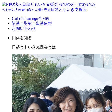
技能実習生・特定技能の
日越ともいき支援会
ベトナム人若者の命と人権を守る
Gửi các bạn người Việt
講演・取材・出演依頼
お問い合わせ
団体を知る
日越ともいき支援会とは