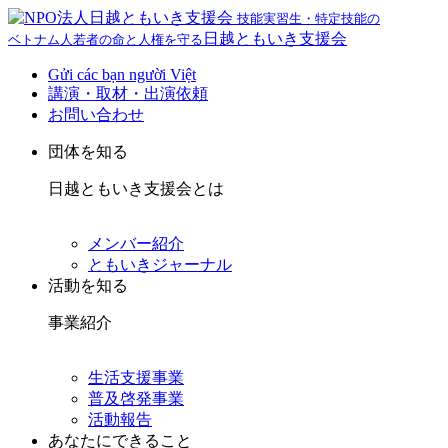
技能実習生・特定技能の
日越ともいき支援会
ベトナム人若者の命と人権を守る
Gửi các bạn người Việt
講演・取材・出演依頼
お問い合わせ
団体を知る
日越ともいき支援会とは
メンバー紹介
ともいきジャーナル
活動を知る
事業紹介
生活支援事業
普及啓発事業
活動報告
あなたにできること