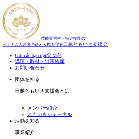
技能実習生・特定技能の
日越ともいき支援会
ベトナム人若者の命と人権を守る
Gửi các bạn người Việt
講演・取材・出演依頼
お問い合わせ
団体を知る
日越ともいき支援会とは
メンバー紹介
ともいきジャーナル
活動を知る
事業紹介