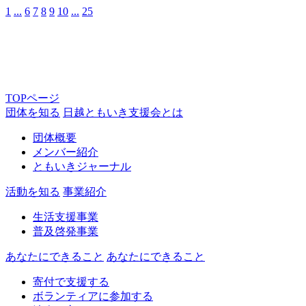
1
...
6
7
8
9
10
...
25
TOPページ
団体を知る
日越ともいき支援会とは
団体概要
メンバー紹介
ともいきジャーナル
活動を知る
事業紹介
生活支援事業
普及啓発事業
あなたにできること
あなたにできること
寄付で支援する
ボランティアに参加する