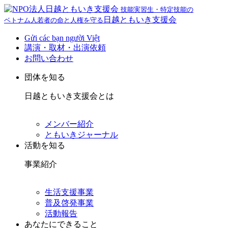
技能実習生・特定技能の
日越ともいき支援会
ベトナム人若者の命と人権を守る
Gửi các bạn người Việt
講演・取材・出演依頼
お問い合わせ
団体を知る
日越ともいき支援会とは
メンバー紹介
ともいきジャーナル
活動を知る
事業紹介
生活支援事業
普及啓発事業
活動報告
あなたにできること